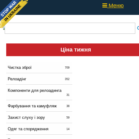
Меню
Ціна тижня
Чистка зброї
709
Релоадінг
352
Компоненти для релоадинга
31
Фарбування та камуфляж
38
Захист слуху і зору
59
Одяг та спорядження
14