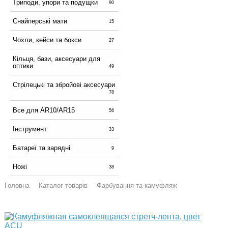
Триподи, упори та подущки
90
Снайперські мати
15
Чохли, кейси та бокси
27
Кільця, бази, аксесуари для
оптики
49
Стрілецькі та збройові аксесуари
78
Все для AR10/AR15
56
Інструмент
33
Батареї та зарядні
9
Ножі
38
Головна
Каталог товарів
Фарбування та камуфляж