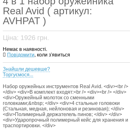
4 в 1 набор оружейника
Real Avid ( артикул:
AVHPAT )
Ціна:
1926
грн.
Немає в наявності.
Повідомити
, коли з'явиться
Знайшли дешевше?
Торгуємося...
Набор оружейных инструментов Real Avid. <div><br />
</div> <div>В комплект входят:<br /> <div><br /> </div>
<div>Оружейный молоток со сменными
головками;&nbsp; </div> <div>4 стальные головоки
(Стальная, медная, нейлоновая и резиновая); </div>
<div>Полимерный держателель пинов; </div> </div>
<div>Ударопрочный полимерный кейс для хранения и
траспортировки. </div>