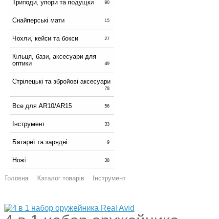
Триподи, упори та подущки
90
Снайперські мати
15
Чохли, кейси та бокси
27
Кільця, бази, аксесуари для
оптики
49
Стрілецькі та збройові аксесуари
78
Все для AR10/AR15
56
Інструмент
33
Батареї та зарядні
9
Ножі
38
Головна
Каталог товарів
Інструмент