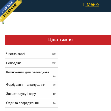
Меню
Ціна тижня
Чистка зброї
709
Релоадінг
352
Компоненти для релоадинга
31
Фарбування та камуфляж
38
Захист слуху і зору
59
Одяг та спорядження
14