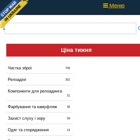
Меню
Ціна тижня
Чистка зброї
709
Релоадінг
352
Компоненти для релоадинга
31
Фарбування та камуфляж
38
Захист слуху і зору
59
Одяг та спорядження
14