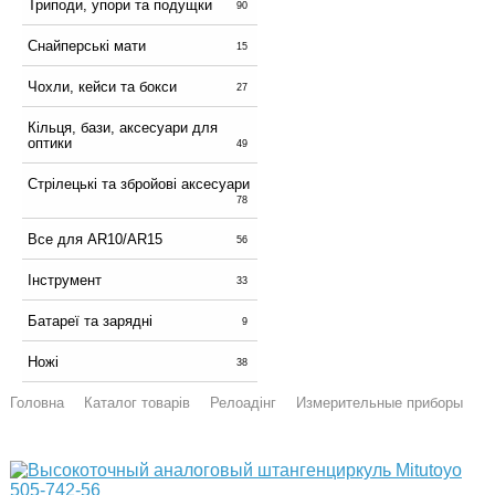
Триподи, упори та подущки
90
Снайперські мати
15
Чохли, кейси та бокси
27
Кільця, бази, аксесуари для
оптики
49
Стрілецькі та збройові аксесуари
78
Все для AR10/AR15
56
Інструмент
33
Батареї та зарядні
9
Ножі
38
Головна
Каталог товарів
Релоадінг
Измерительные приборы