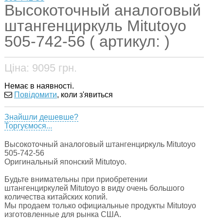
Высокоточный аналоговый
штангенциркуль Mitutoyo
505-742-56 ( артикул: )
Ціна:
9095
грн.
Немає в наявності.
Повідомити
, коли з'явиться
Знайшли дешевше?
Торгуємося...
Высокоточный аналоговый штангенциркуль Mitutoyo
505-742-56
Оригинальный японский Mitutoyo.
Будьте внимательны при приобретении
штангенциркулей Mitutoyo в виду очень большого
количества китайских копий.
Мы продаем только официальные продукты Mitutoyo
изготовленные для рынка США.