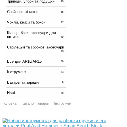
Триподи, упори та подущки
90
Снайперські мати
15
Чохли, кейси та бокси
27
Кільця, бази, аксесуари для
оптики
49
Стрілецькі та збройові аксесуари
78
Все для AR10/AR15
56
Інструмент
33
Батареї та зарядні
9
Ножі
38
Головна
Каталог товарів
Інструмент