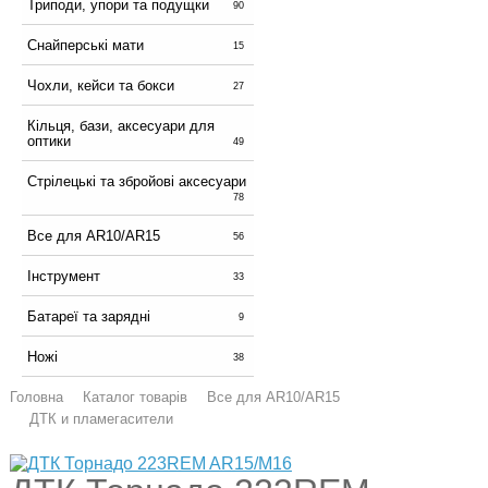
Триподи, упори та подущки
90
Снайперські мати
15
Чохли, кейси та бокси
27
Кільця, бази, аксесуари для
оптики
49
Стрілецькі та збройові аксесуари
78
Все для AR10/AR15
56
Інструмент
33
Батареї та зарядні
9
Ножі
38
Головна
Каталог товарів
Все для AR10/AR15
ДТК и пламегасители