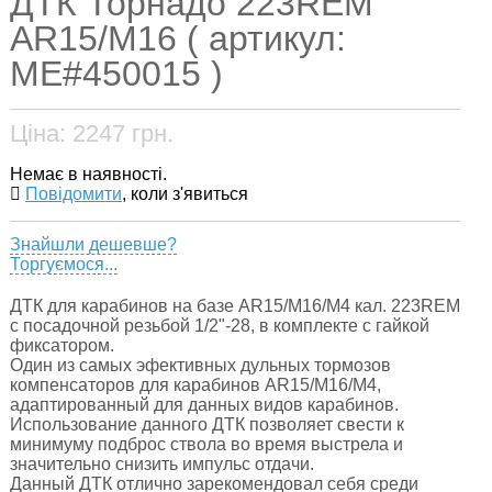
ДТК Торнадо 223REM
AR15/М16 ( артикул:
ME#450015 )
Ціна:
2247
грн.
Немає в наявності.
Повідомити
, коли з'явиться
Знайшли дешевше?
Торгуємося...
ДТК для карабинов на базе AR15/M16/M4 кал. 223REM
с посадочной резьбой 1/2"-28, в комплекте с гайкой
фиксатором.
Один из самых эфективных дульных тормозов
компенсаторов для карабинов AR15/M16/M4,
адаптированный для данных видов карабинов.
Использование данного ДТК позволяет свести к
минимуму подброс ствола во время выстрела и
значительно снизить импульс отдачи.
Данный ДТК отлично зарекомендовал себя среди