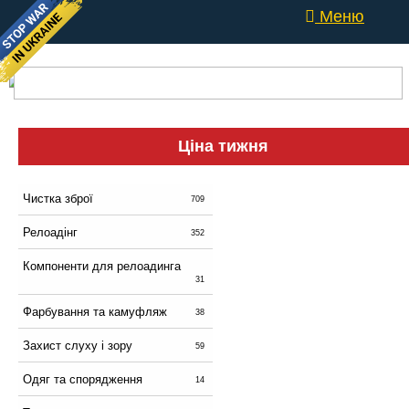
Меню
Ціна тижня
Чистка зброї
709
Релоадінг
352
Компоненти для релоадинга
31
Фарбування та камуфляж
38
Захист слуху і зору
59
Одяг та спорядження
14