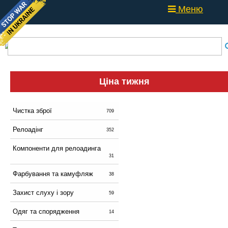
Меню
Ціна тижня
Чистка зброї
709
Релоадінг
352
Компоненти для релоадинга
31
Фарбування та камуфляж
38
Захист слуху і зору
59
Одяг та спорядження
14