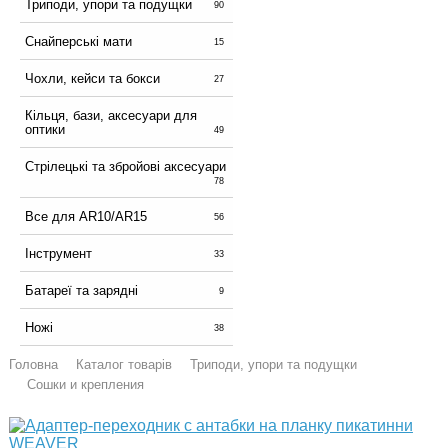
Триподи, упори та подущки
90
Снайперські мати
15
Чохли, кейси та бокси
27
Кільця, бази, аксесуари для
оптики
49
Стрілецькі та збройові аксесуари
78
Все для AR10/AR15
56
Інструмент
33
Батареї та зарядні
9
Ножі
38
Головна
Каталог товарів
Триподи, упори та подущки
Сошки и крепления