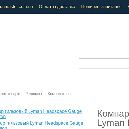
unmaster.com.ua
Оплата і доставка
Поширені запитання
лог товарів
Релоадінг
Компараторы
Компар
Lyman 