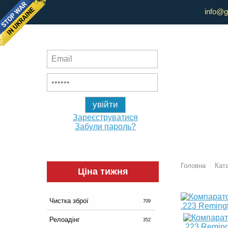
info@g
Зареєструватися
Забули пароль?
Головна
Ката
Ціна тижня
Чистка зброї
709
Релоадінг
352