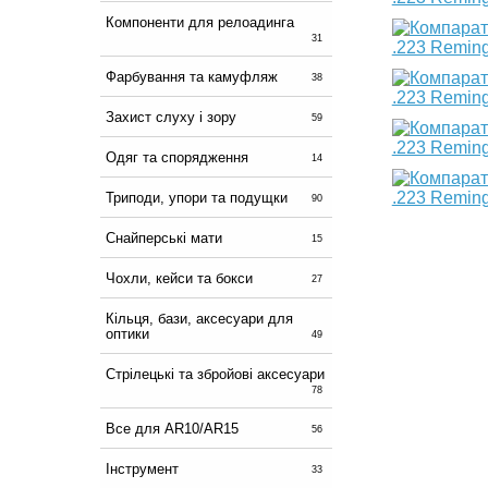
Компоненти для релоадинга
31
Фарбування та камуфляж
38
Захист слуху і зору
59
Одяг та спорядження
14
Триподи, упори та подущки
90
Снайперські мати
15
Чохли, кейси та бокси
27
Кільця, бази, аксесуари для
оптики
49
Стрілецькі та збройові аксесуари
78
Все для AR10/AR15
56
Інструмент
33