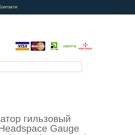
Контакти
атор гильзовый
Headspace Gauge