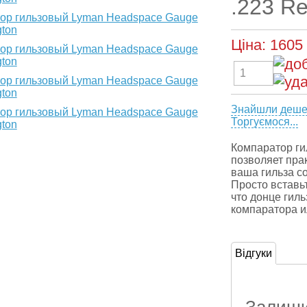
.223 Re
Ціна:
1605
Знайшли деш
Торгуємося...
Компаратор г
позволяет пра
ваша гильза с
Просто вставьт
что донце гил
компаратора и
Відгуки
Залишит