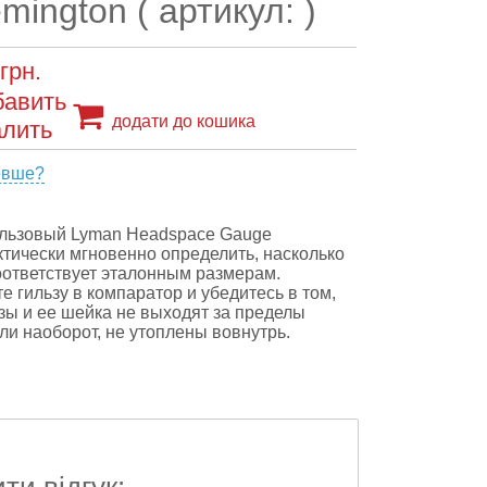
mington ( артикул: )
грн.
додати до кошика
евше?
ильзовый Lyman Headspace Gauge
ктически мгновенно определить, насколько
оответствует эталонным размерам.
е гильзу в компаратор и убедитесь в том,
ьзы и ее шейка не выходят за пределы
ли наоборот, не утоплены вовнутрь.
и відгук: