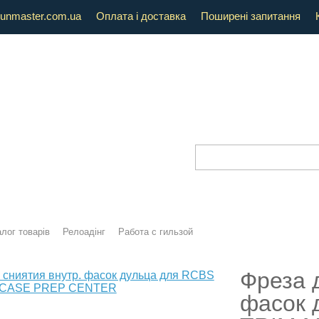
unmaster.com.ua
Оплата і доставка
Поширені запитання
лог товарів
Релоадінг
Работа с гильзой
Фреза 
фасок 