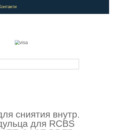
Контакти
для сниятия внутр.
дульца для RCBS