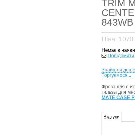
TRIM 
CENTER
843WB 
Ціна:
1070
Немає в наявн
Повідомити
Знайшли деш
Торгуємося...
Фреза для сня
гильзы для мн
MATE CASE 
Відгуки