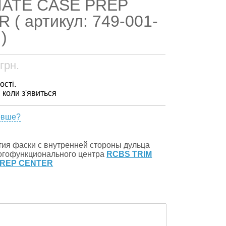
MATE CASE PREP
 ( артикул: 749-001-
)
грн.
ості.
, коли з'явиться
евше?
тия фаски с внутренней стороны дульца
огофункционального центра
RCBS TRIM
PREP CENTER