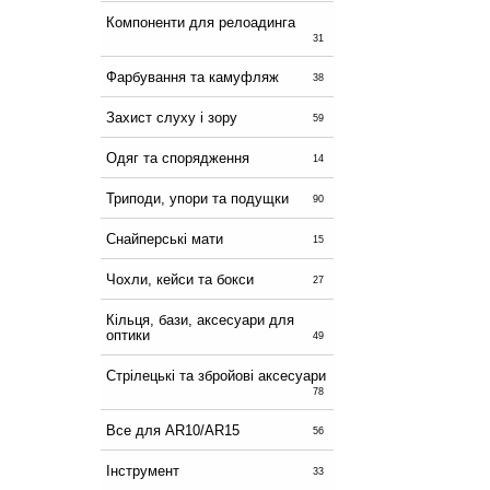
Компоненти для релоадинга
31
Фарбування та камуфляж
38
Захист слуху і зору
59
Одяг та спорядження
14
Триподи, упори та подущки
90
Снайперські мати
15
Чохли, кейси та бокси
27
Кільця, бази, аксесуари для
оптики
49
Стрілецькі та збройові аксесуари
78
Все для AR10/AR15
56
Інструмент
33