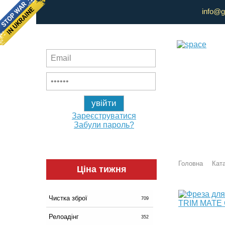
info@g
Зареєструватися
Забули пароль?
Головна
Ката
Ціна тижня
Чистка зброї
709
Релоадінг
352