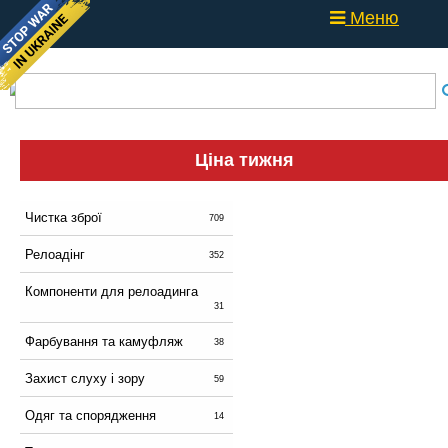
Меню
Ціна тижня
Чистка зброї
709
Релоадінг
352
Компоненти для релоадинга
31
Фарбування та камуфляж
38
Захист слуху і зору
59
Одяг та спорядження
14