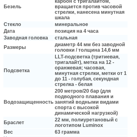
карбон с тригалайтом,
Безель
вращается против часовой
стрелки, нанесена минутная
шкала
Стекло
минеральное
Дата
позиция на 4 часа
Заводная головка
стальная
диаметр 44 мм без заводной
Размеры
головки / толщина 14,6 мм
LLT-подсветка (тритиевая,
тригалайт), метка на 12 -
оранжевая; часовая,
Подсветка
минутная стрелки, метки от 1
до 11 - голубая, секундная
стрелка - белая
200 метров/
20 бар (для
подводного плавания и
Водозащищенность
занятий водными видами
спорта с высокой
динамической нагрузкой)
22 мм, полиуретановый с
Браслет
логотипом Luminox
Вес
63 грамма