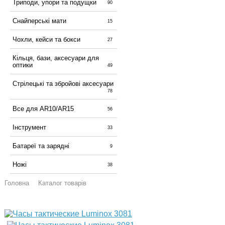
Триподи, упори та подущки
90
Снайперські мати
15
Чохли, кейси та бокси
27
Кільця, бази, аксесуари для
оптики
49
Стрілецькі та збройові аксесуари
78
Все для AR10/AR15
56
Інструмент
33
Батареї та зарядні
9
Ножі
38
Головна
Каталог товарів