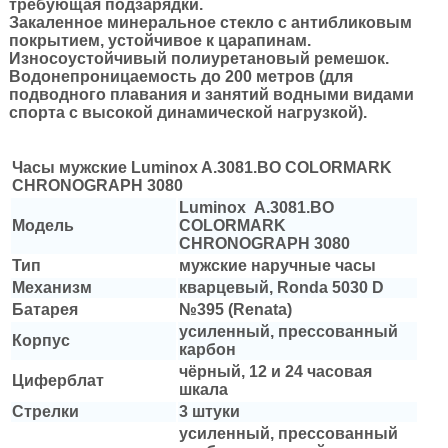
требующая подзарядки.
Закаленное минеральное стекло с антибликовым
покрытием, устойчивое к царапинам.
Износоустойчивый полиуретановый ремешок.
Водонепроницаемость до 200 метров
(для
подводного плавания и занятий водными видами
спорта с высокой динамической нагрузкой)
.
Часы мужские Luminox A.3081.BO COLORMARK
CHRONOGRAPH 3080
Luminox
A.3081.BO
Модель
COLORMARK
CHRONOGRAPH 3080
Тип
м
ужские наручные часы
Механизм
кварцевый,
Ronda 5030 D
Батарея
№395 (Renata)
усиленный, прессованный
Корпус
карбон
чёрный, 12 и 24 часовая
Циферблат
шкала
Стрелки
3 штуки
усиленный, прессованный