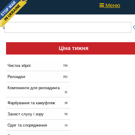
Меню
Ціна тижня
Чистка зброї
709
Релоадінг
352
Компоненти для релоадинга
31
Фарбування та камуфляж
38
Захист слуху і зору
59
Одяг та спорядження
14