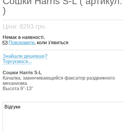
Сошки Harris S-L ( артикул:
)
Ціна:
8293
грн.
Немає в наявності.
Повідомити
, коли з'явиться
Знайшли дешевше?
Торгуємося...
Сошки Harris S-L
Качалка, завинчивающийся факсатор раздвижного
механизма.
Высота 9"-13"
Відгуки