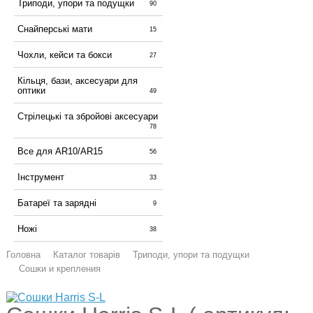
Триподи, упори та подущки
90
Снайперські мати
15
Чохли, кейси та бокси
27
Кільця, бази, аксесуари для
оптики
49
Стрілецькі та збройові аксесуари
78
Все для AR10/AR15
56
Інструмент
33
Батареї та зарядні
9
Ножі
38
Головна
Каталог товарів
Триподи, упори та подущки
Сошки и крепления