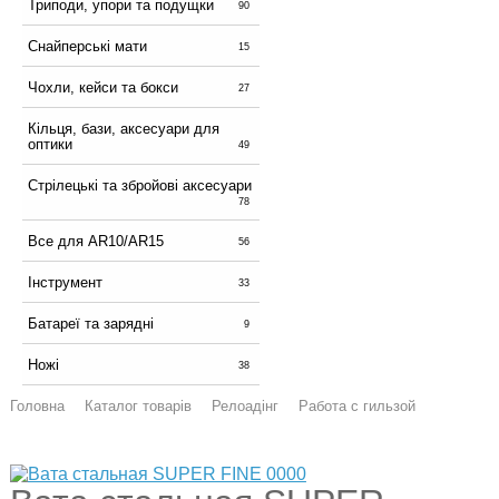
Триподи, упори та подущки
90
Снайперські мати
15
Чохли, кейси та бокси
27
Кільця, бази, аксесуари для
оптики
49
Стрілецькі та збройові аксесуари
78
Все для AR10/AR15
56
Інструмент
33
Батареї та зарядні
9
Ножі
38
Головна
Каталог товарів
Релоадінг
Работа с гильзой