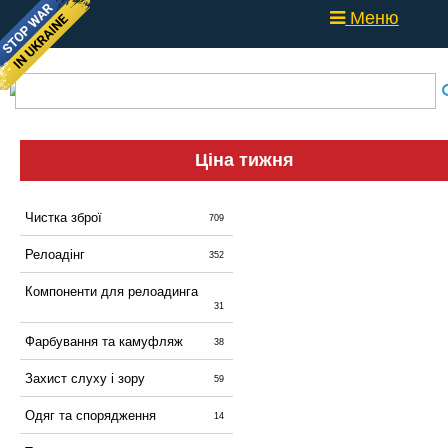
Меню
Ціна тижня
Чистка зброї
709
Релоадінг
352
Компоненти для релоадинга
31
Фарбування та камуфляж
38
Захист слуху і зору
59
Одяг та спорядження
14