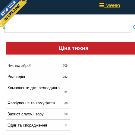
Меню
Ціна тижня
Чистка зброї
709
Релоадінг
352
Компоненти для релоадинга
31
Фарбування та камуфляж
38
Захист слуху і зору
59
Одяг та спорядження
14