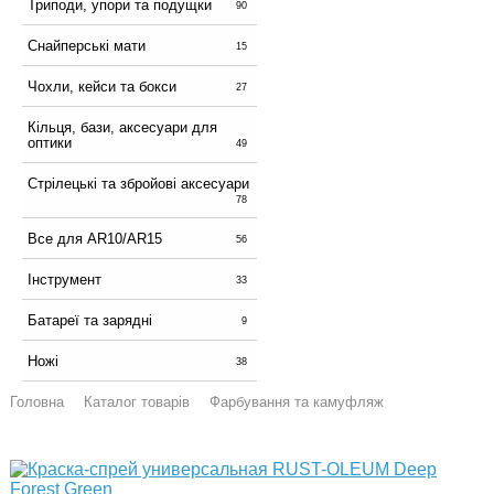
Триподи, упори та подущки
90
Снайперські мати
15
Чохли, кейси та бокси
27
Кільця, бази, аксесуари для
оптики
49
Стрілецькі та збройові аксесуари
78
Все для AR10/AR15
56
Інструмент
33
Батареї та зарядні
9
Ножі
38
Головна
Каталог товарів
Фарбування та камуфляж