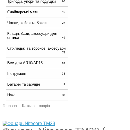
Триподи, упори та подущки
90
Снайперські мати
15
Чохли, кейси та бокси
27
Кільця, бази, аксесуари для
оптики
49
Стрілецькі та збройові аксесуари
78
Все для AR10/AR15
56
Інструмент
33
Батареї та зарядні
9
Ножі
38
Головна
Каталог товарів