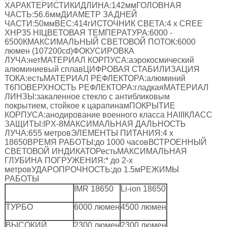
ХАРАКТЕРИСТИКИДЛИНА:142ммГОЛОВНАЯ
ЧАСТЬ:56.6ммДИАМЕТР ЗАДНЕЙ
ЧАСТИ:50ммВЕС:414гИСТОЧНИК СВЕТА:4 x CREE
XHP35 HIЦВЕТОВАЯ ТЕМПЕРАТУРА:6000 -
6500КМАКСИМАЛЬНЫЙ СВЕТОВОЙ ПОТОК:6000
люмен (107200cd)ФОКУСИРОВКА
ЛУЧА:нетМАТЕРИАЛ КОРПУСА:аэрокосмический
алюминиевый сплавЦИФРОВАЯ СТАБИЛИЗАЦИЯ
ТОКА:естьМАТЕРИАЛ РЕФЛЕКТОРА:алюминий
T6ПОВЕРХНОСТЬ РЕФЛЕКТОРА:гладкаяМАТЕРИАЛ
ЛИНЗЫ:закаленное стекло с антибликовым
покрытием, стойкое к царапинамПОКРЫТИЕ
КОРПУСА:анодирование военного класса HAIIIКЛАСС
ЗАЩИТЫ:IPX-8МАКСИМАЛЬНАЯ ДАЛЬНОСТЬ
ЛУЧА:655 метровЭЛЕМЕНТЫ ПИТАНИЯ:4 x
18650ВРЕМЯ РАБОТЫ:до 1000 часовВСТРОЕННЫЙ
СВЕТОВОЙ ИНДИКАТОРестьМАКСИМАЛЬНАЯ
ГЛУБИНА ПОГРУЖЕНИЯ:* до 2-х
метровУДАРОПРОЧНОСТЬ:до 1.5мРЕЖИМЫ
РАБОТЫ
IMR 18650
Li-ion 18650
ТУРБО
6000 люмен
4500 люмен
ВЫСОКИЙ
2300 люмен
2300 люмен