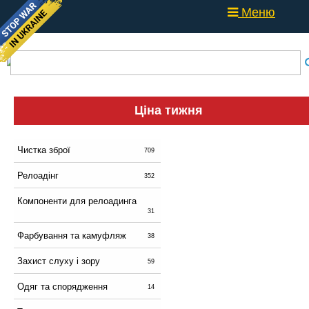
Меню
Ціна тижня
Чистка зброї
709
Релоадінг
352
Компоненти для релоадинга
31
Фарбування та камуфляж
38
Захист слуху і зору
59
Одяг та спорядження
14