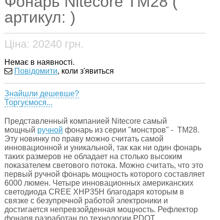
Фонарь Nitecore TM28 (
артикул: )
Ціна:
20240
грн.
Немає в наявності.
Повідомити
, коли з'явиться
Знайшли дешевше?
Торгуємося...
Представленный компанией Nitecore самый
мощный
ручной
фонарь из серии "монстров" - ТМ28.
Эту новинку по праву можно считать самой
инновационной и уникальной, так как ни один фонарь
таких размеров не обладает на столько высоким
показателем светового потока. Можно считать, что это
первый ручной фонарь мощность которого составляет
6000 люмен. Четыре инновационных американских
светодиода CREE XHP35H благодаря которым в
связке с безупречной работой электроники и
достигается непревзойденная мощность. Рефлектор
фонаря разработан по технологии PDOT