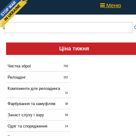
Меню
Ціна тижня
Чистка зброї
709
Релоадінг
352
Компоненти для релоадинга
31
Фарбування та камуфляж
38
Захист слуху і зору
59
Одяг та спорядження
14