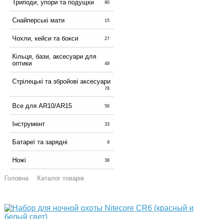
Триподи, упори та подущки
90
Снайперські мати
15
Чохли, кейси та бокси
27
Кільця, бази, аксесуари для
оптики
49
Стрілецькі та збройові аксесуари
78
Все для AR10/AR15
56
Інструмент
33
Батареї та зарядні
9
Ножі
38
Головна
Каталог товарів