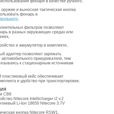
 использования фонаря в качестве ручного,
а оружие и выносная тактическая кнопка
ользовать фонарь в
твольного
,
олнительных фильтров позволяют
арь в разных окружающих средах или
виях,
ройство и аккумулятор в комплекте,
ый адаптер позволяют заряжать
т автомобильного прикуривателя, тем
язываясь к стационарным источникам
й пластиковый кейс обеспечивает
омплекта и удобство при транспортировке.
ЦИЯ
re CB6
ство Nitecore Intellicharger i2 v.2
тиевый Li-Ion 18650 Nitecore 3.7V
ическая кнопка Nitecore RSW1.