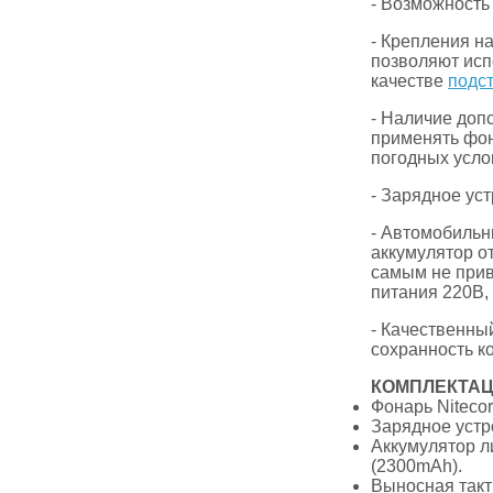
- Возможность
- Крепления н
позволяют исп
качестве
подс
- Наличие доп
применять фон
погодных усло
- Зарядное уст
- Автомобильн
аккумулятор о
самым не прив
питания 220В,
- Качественны
сохранность к
КОМПЛЕКТА
Фонарь Niteco
Зарядное устрой
Аккумулятор ли
(2300mAh).
Выносная такт