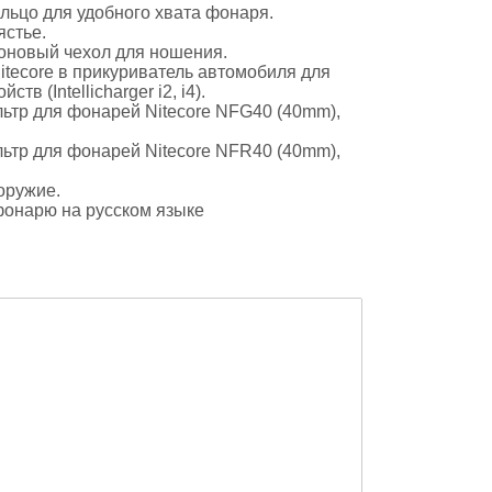
ольцо для удобного хвата фонаря.
ястье.
оновый чехол для ношения.
itecore в прикуриватель автомобиля для
ств (Intellicharger i2, i4).
тр для фонарей Nitecore NFG40 (40mm),
тр для фонарей Nitecore NFR40 (40mm),
оружие.
фонарю на русском языке