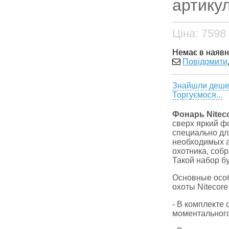
артикул
Ціна:
7598
Немає в наявн
Повідомити
Знайшли деш
Торгуємося...
Фонарь Nitec
сверх яркий ф
специально д
необходимых а
охотника, соб
Такой набор б
Основные особ
охоты Nitecore
- В комплекте
моментальног