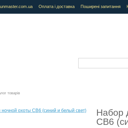
unmaster.com.ua
Оплата і доставка
Поширені запитання
лог товарів
Набор 
CB6 (си