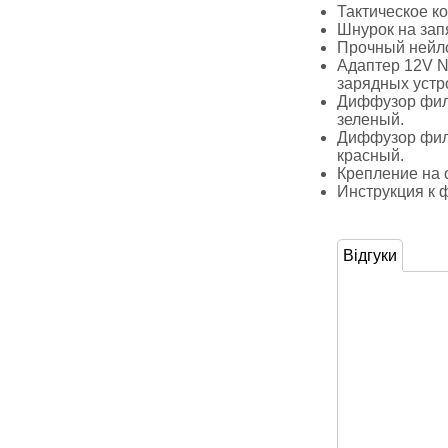
Тактическое к
Шнурок на зап
Прочный нейл
Адаптер 12V N
зарядных устрой
Диффузор филь
зеленый.
Диффузор филь
красный.
Крепление на 
Инструкция к 
Відгуки