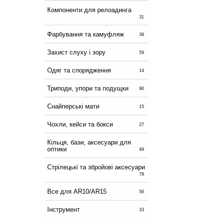
Компоненти для релоадинга
31
Фарбування та камуфляж
38
Захист слуху і зору
59
Одяг та спорядження
14
Триподи, упори та подущки
90
Снайперські мати
15
Чохли, кейси та бокси
27
Кільця, бази, аксесуари для
оптики
49
Стрілецькі та збройові аксесуари
78
Все для AR10/AR15
56
Інструмент
33