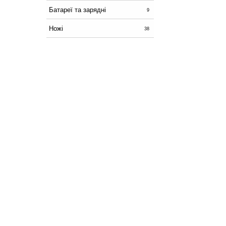
Батареї та зарядні
9
Ножі
38