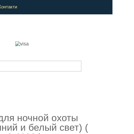
Контакти
для ночной охоты
ний и белый свет) (