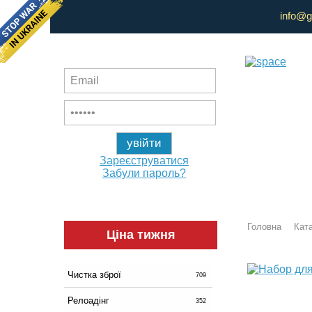
info@g
Зареєструватися
Забули пароль?
Головна
Ката
Ціна тижня
Чистка зброї
709
Релоадінг
352