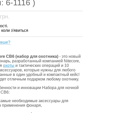
: 6-1116 )
грн.
ості.
, коли з'явиться
евше?
ore CB6 (набор для охотника)
- это новый
онарь, разработанный компанией Nitecore,
ля
охоты
и тактических операций и 10
ксессуаров, которые нужны для любого
ранные в один удобный и компактный кейс!
удет отличным подарком любому охотнику.
енности и инновации Набора для ночной
 CB6:
 самые необходимые аксессуары для
о применения фонаря,