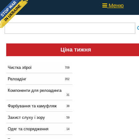
Меню
Ціна тижня
Чистка зброї
709
Релоадінг
352
Компоненти для релоадинга
31
Фарбування та камуфляж
38
Захист слуху і зору
59
Одяг та спорядження
14