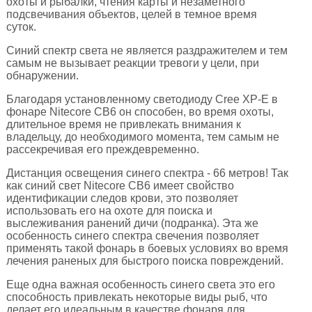
охоты и рыбалки, чтения карты и незаметного
подсвечивания объектов, целей в темное время
суток.
Синий спектр света не является раздражителем и тем
самым не вызывает реакции тревоги у цели, при
обнаружении.
Благодаря установленному светодиоду Cree XP-E в
фонаре Nitecore CB6 он способен, во время охоты,
длительное время не привлекать внимания к
владельцу, до необходимого момента, тем самым не
рассекречивая его преждевременно.
Дистанция освещения синего спектра - 66 метров! Так
как синий свет Nitecore CB6 имеет свойство
идентификации следов крови, это позволяет
использовать его на охоте для поиска и
выслеживания ранений дичи (подранка). Эта же
особенность синего спектра свечения позволяет
применять такой фонарь в боевых условиях во время
лечения раненых для быстрого поиска повреждений.
Еще одна важная особенность синего света это его
способность привлекать некоторые виды рыб, что
делает его идеальным в качестве фонаря для