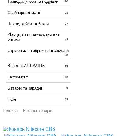
Триподи, упори та подущки
90
Снайперські мати
15
Чохли, кейси та бокси
27
Кільця, бази, аксесуари для
оптики
49
Стрілецькі та збройові аксесуари
78
Все для AR10/AR15
56
Інструмент
33
Батареї та зарядні
9
Ножі
38
Головна
Каталог товарів