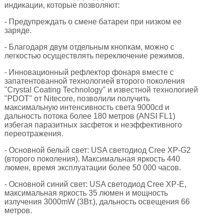
индикации, которые позволяют:
- Предупреждать о смене батареи при низком ее
заряде.
- Благодаря двум отдельным кнопкам, можно с
легкостью осуществлять переключение режимов.
- Инновационный рефлектор фонаря вместе с
запатентованной технологией второго поколения
"Crystal Coating Technology" и известной технологией
"PDOT" от Nitecore, позволили получить
максимальную интенсивность света 9000cd и
дальность потока более 180 метров (ANSI FL1)
избегая паразитных засфеток и неэффективного
переотражения.
- Основной белый свет: USA светодиод Cree XP-G2
(второго поколения). Максимальная яркость 440
люмен, время эксплуатации более 50 000 часов.
- Основной синий свет: USA светодиод Cree XP-E,
максимальная яркость 35 люмен и мощность
излучения 3000mW (3Вт.), дальность освещения 66
метров.