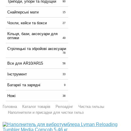
Триподи, упори та подущки
90
Снайперські мати
15
Чохли, кейси та бокси
27
Кільця, бази, аксесуари для
оптики
49
Стрілецькі та збройові аксесуари
78
Все для AR10/AR15
56
Інструмент
33
Батареї та зарядні
9
Ножі
38
Головна
Каталог товарів
Релоадінг
Чистка гильзы
Наполнители и присадки для чистки гильз