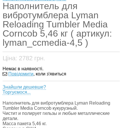
Наполнитель для
вибротумблера Lyman
Reloading Tumbler Media
Corncob 5,46 кг ( артикул:
lyman_ccmedia-4,5 )
Ціна:
2782
грн.
Немає в наявності.
Повідомити
, коли з'явиться
Знайшли дешевше?
Торгуємося...
Наполнитель для вибротумблера Lyman Reloading
Tumbler Media Corncob кукурузный.
Чистит и полирует гильзы и любые металлические
детали.
Масса пакета 5,46 кг.