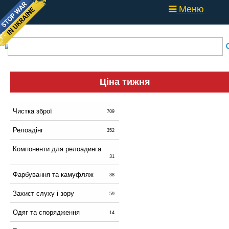
Меню
Ціна тижня
Чистка зброї
709
Релоадінг
352
Компоненти для релоадинга
31
Фарбування та камуфляж
38
Захист слуху і зору
59
Одяг та спорядження
14