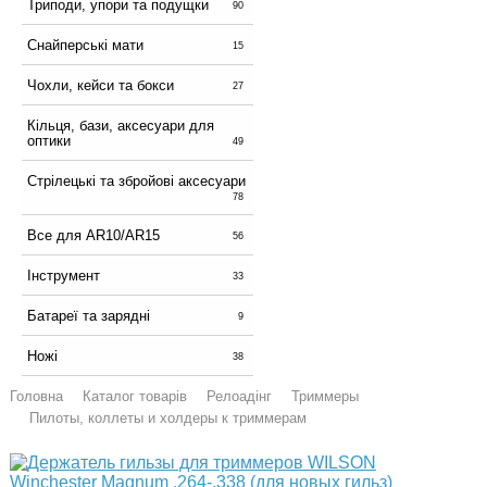
Триподи, упори та подущки
90
Снайперські мати
15
Чохли, кейси та бокси
27
Кільця, бази, аксесуари для
оптики
49
Стрілецькі та збройові аксесуари
78
Все для AR10/AR15
56
Інструмент
33
Батареї та зарядні
9
Ножі
38
Головна
Каталог товарів
Релоадінг
Триммеры
Пилоты, коллеты и холдеры к триммерам