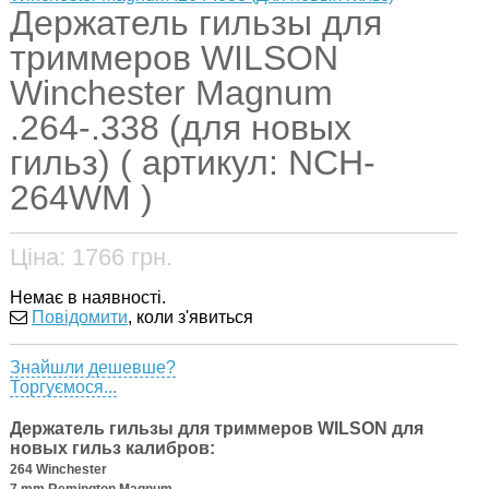
Держатель гильзы для
триммеров WILSON
Winchester Magnum
.264-.338 (для новых
гильз) ( артикул: NCH-
264WM )
Ціна:
1766
грн.
Немає в наявності.
Повідомити
, коли з'явиться
Знайшли дешевше?
Торгуємося...
Держатель гильзы для триммеров WILSON для
новых гильз калибров:
264 Winchester
7 mm Remington Magnum