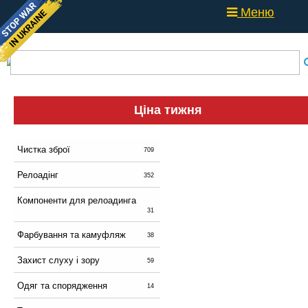
Меню
Ціна тижня
Чистка зброї
709
Релоадінг
352
Компоненти для релоадинга
31
Фарбування та камуфляж
38
Захист слуху і зору
59
Одяг та спорядження
14