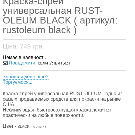
Краска-спрей
универсальная RUST-
OLEUM BLACK ( артикул:
rustoleum black )
Ціна:
749
грн.
Немає в наявності.
Повідомити
, коли з'явиться
Знайшли дешевше?
Торгуємося...
Краска-спрей универсальная RUST-OLEUM - одно из
самых продаваемых средств для покраски на рынке
США.
Небликующая, быстросохнущая краска ложится
практически на любые поверхности.
Цвет -
BLACK (черный)