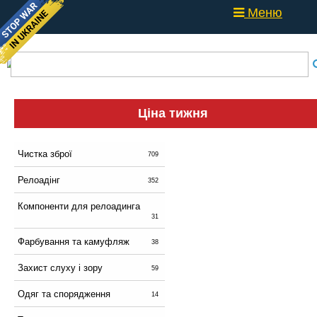
Меню
Ціна тижня
Чистка зброї
709
Релоадінг
352
Компоненти для релоадинга
31
Фарбування та камуфляж
38
Захист слуху і зору
59
Одяг та спорядження
14