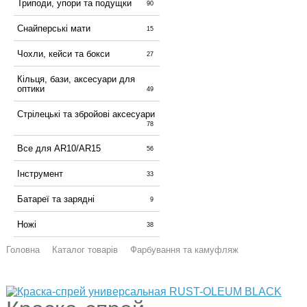
Триподи, упори та подущки
90
Снайперські мати
15
Чохли, кейси та бокси
27
Кільця, бази, аксесуари для
оптики
49
Стрілецькі та збройові аксесуари
78
Все для AR10/AR15
56
Інструмент
33
Батареї та зарядні
9
Ножі
38
Головна
Каталог товарів
Фарбування та камуфляж