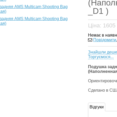
(Наполн
_D1 )
Ціна:
1605
Немає в наявн
Повідомити
Знайшли деш
Торгуємося...
Подушка задн
(Наполненная
Ориентировочн
Сделано в СШ
Відгуки