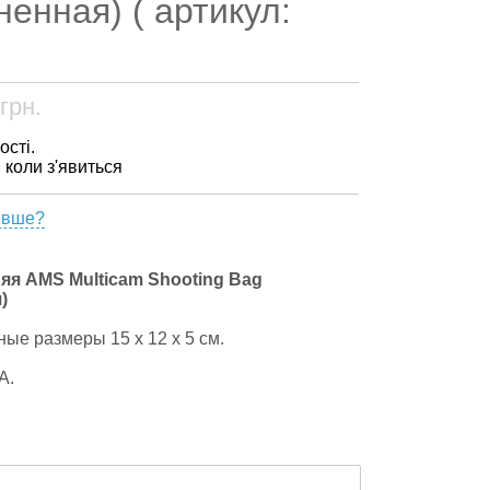
енная) ( артикул:
грн.
ості.
, коли з'явиться
евше?
яя AMS Multicam Shooting Bag
)
ые размеры 15 х 12 х 5 см.
А.