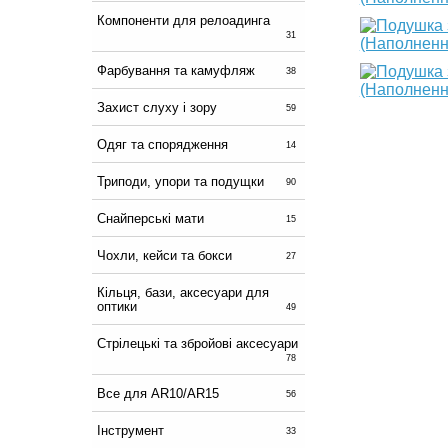
Компоненти для релоадинга
31
Фарбування та камуфляж
38
Захист слуху і зору
59
Одяг та спорядження
14
Триподи, упори та подущки
90
Снайперські мати
15
Чохли, кейси та бокси
27
Кільця, бази, аксесуари для
оптики
49
Стрілецькі та збройові аксесуари
78
Все для AR10/AR15
56
Інструмент
33