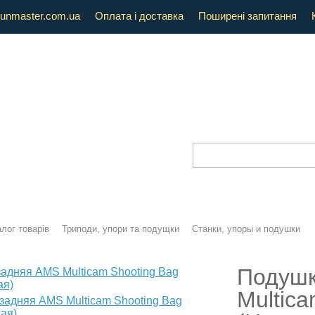
unmaster.com.ua
Оплата і доставка
Поширені запитання
лог товарів
Триподи, упори та подущки
Станки, упоры и подушки
Подушк
Multica