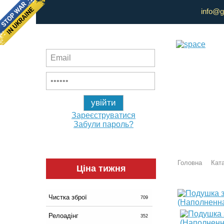
info@g
Зареєструватися
Забули пароль?
Головна
Ката
Ціна тижня
Чистка зброї
709
Релоадінг
352