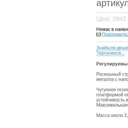
артикул
Ціна:
2942
Немає в наявн
Повідомити
Знайшли деш
Торгуємося...
Регулируемый
Роскошный ст
металла с нап
Чугунное осно
платформой о
устойчивость 
Максимальная 
Масса около 2,5