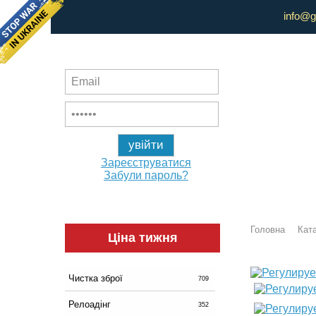
info@g
Зареєструватися
Забули пароль?
Головна
Ката
Ціна тижня
Чистка зброї
709
Релоадінг
352