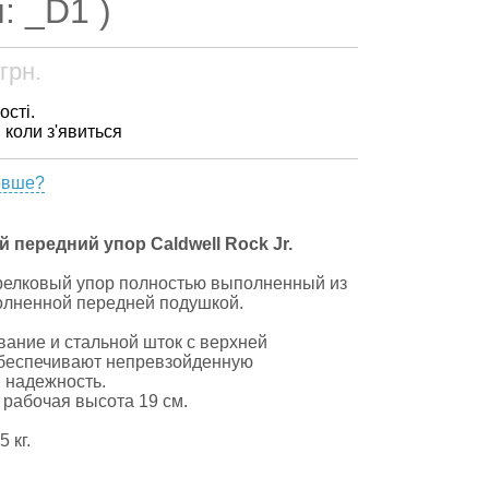
: _D1 )
грн.
ості.
, коли з'явиться
евше?
 передний упор Caldwell Rock Jr.
релковый упор полностью выполненный из
олненной передней подушкой.
вание и стальной шток с верхней
беспечивают непревзойденную
и надежность.
рабочая высота 19 см.
 кг.