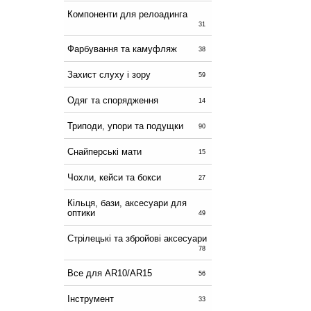
Компоненти для релоадинга
31
Фарбування та камуфляж
38
Захист слуху і зору
59
Одяг та спорядження
14
Триподи, упори та подущки
90
Снайперські мати
15
Чохли, кейси та бокси
27
Кільця, бази, аксесуари для
оптики
49
Стрілецькі та збройові аксесуари
78
Все для AR10/AR15
56
Інструмент
33