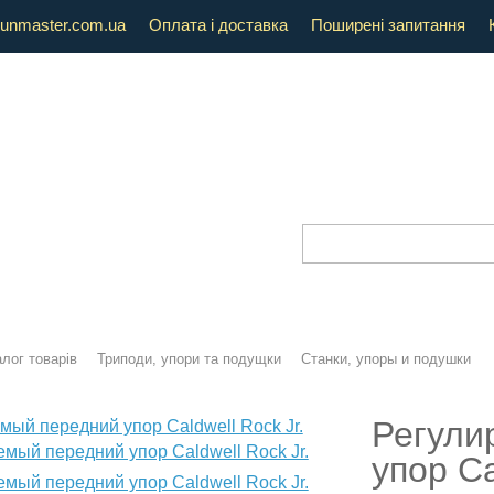
unmaster.com.ua
Оплата і доставка
Поширені запитання
лог товарів
Триподи, упори та подущки
Станки, упоры и подушки
Регули
упор Ca