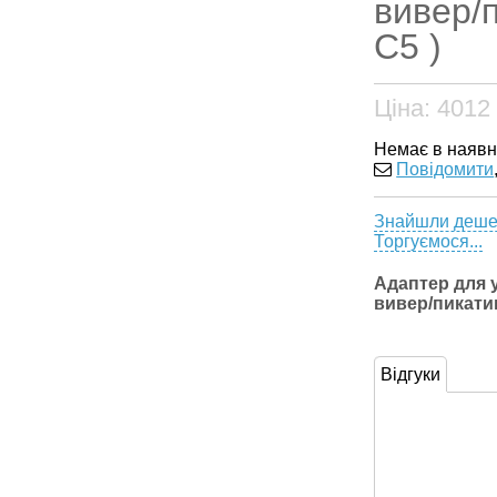
вивер/п
С5 )
Ціна:
4012
Немає в наявн
Повідомити
Знайшли деш
Торгуємося...
Адаптер для 
вивер/пикати
Відгуки