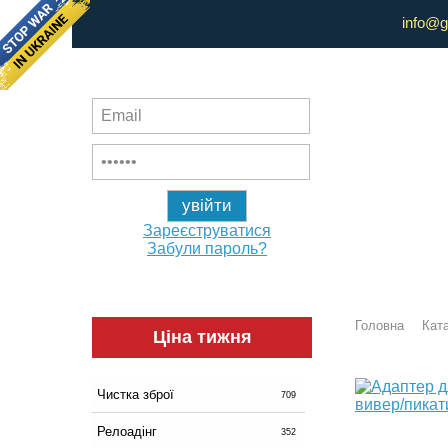
info@g
Зареєструватися
Забули пароль?
Головна
Ката
Ціна тижня
Чистка зброї
709
Релоадінг
352