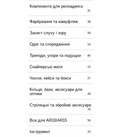
Компоненти для релоадинга
31
Фарбування та камуфляж
38
Захист слуху і зору
59
Одяг та спорядження
14
Триподи, упори та подущки
90
Снайперські мати
15
Чохли, кейси та бокси
27
Кільця, бази, аксесуари для
оптики
49
Стрілецькі та збройові аксесуари
78
Все для AR10/AR15
56
Інструмент
33