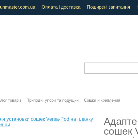
unmaster.com.ua
Оплата і доставка
Поширені запитання
лог товарів
Триподи, упори та подущки
Сошки и крепления
Адапте
сошек 