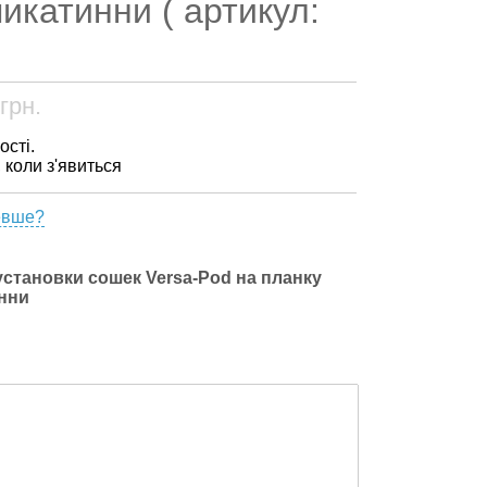
икатинни ( артикул:
грн.
ості.
, коли з'явиться
евше?
установки сошек Versa-Pod на планку
нни