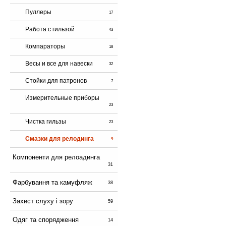
Пуллеры
17
Работа с гильзой
43
Компараторы
18
Весы и все для навески
32
Стойки для патронов
7
Измерительные приборы
23
Чистка гильзы
23
Смазки для релодинга
9
Компоненти для релоадинга
31
Фарбування та камуфляж
38
Захист слуху і зору
59
Одяг та спорядження
14