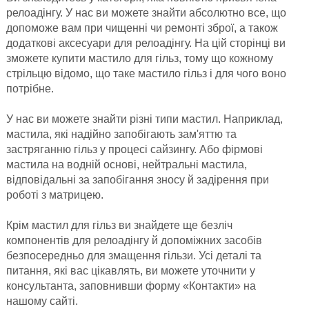
релоадінгу. У нас ви можете знайти абсолютно все, що
допоможе вам при чищенні чи ремонті зброї, а також
додаткові аксесуари для релоадінгу. На цій сторінці ви
зможете купити мастило для гільз, тому що кожному
стрільцю відомо, що таке мастило гільз і для чого воно
потрібне.
У нас ви можете знайти різні типи мастил. Наприклад,
мастила, які надійно запобігають зам'яттю та
застряганню гільз у процесі сайзингу. Або фірмові
мастила на водній основі, нейтральні мастила,
відповідальні за запобігання зносу й задірення при
роботі з матрицею.
Крім мастил для гільз ви знайдете ще безліч
компонентів для релоадінгу й допоміжних засобів
безпосередньо для змащення гільзи. Усі деталі та
питання, які вас цікавлять, ви можете уточнити у
консультанта, заповнивши форму «Контакти» на
нашому сайті.