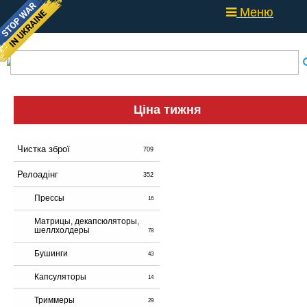
Меню
Ціна тижня
Чистка зброї
709
Релоадінг
352
Прессы
16
Матрицы, декапсюляторы,
шеллхолдеры
78
Бушинги
43
Капсуляторы
14
Триммеры
29