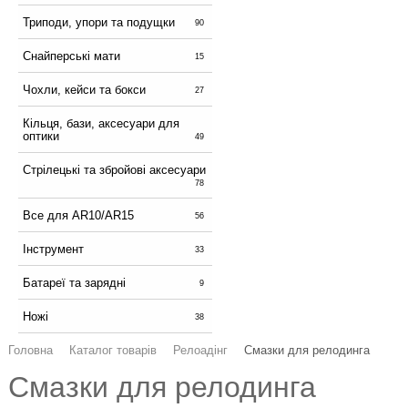
Триподи, упори та подущки
90
Снайперські мати
15
Чохли, кейси та бокси
27
Кільця, бази, аксесуари для
оптики
49
Стрілецькі та збройові аксесуари
78
Все для AR10/AR15
56
Інструмент
33
Батареї та зарядні
9
Ножі
38
Головна
Каталог товарів
Релоадінг
Смазки для релодинга
Смазки для релодинга